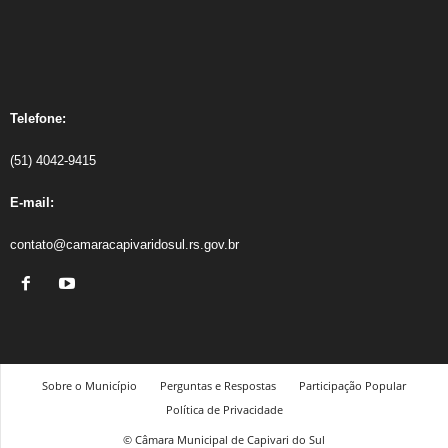
Telefone:
(51) 4042-9415
E-mail:
contato@camaracapivaridosul.rs.gov.br
Sobre o Município
Perguntas e Respostas
Participação Popular
Política de Privacidade
© Câmara Municipal de Capivari do Sul