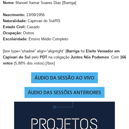
Nome:
Manoel Itamar Soares Dias [Barriga]
Nascimento:
13/09/1956
Naturalidade:
Capirvari do Sul/RS
Estado Civil:
Casado
Ocupação:
Outros
Escolaridade:
Ensino Médio Completo
[box type=”shadow” align=”alignright” ]
Barriga
foi
Eleito Vereador em
Capivari do Sul
pelo
PDT
na coligação
Juntos Nós Podemos
. Com
166
votos
(5,88% dos votos).[/box]
ÁUDIO DA SESSÃO AO VIVO
ÁUDIO DAS SESSÕES ANTERIORES