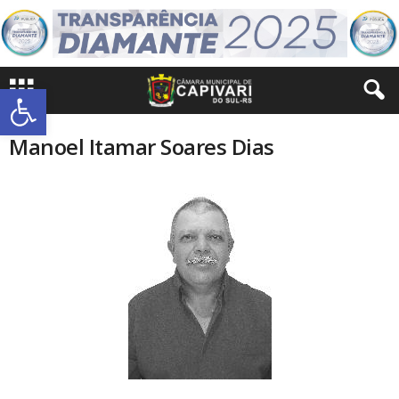
Abrir a barra de ferramentas
Manoel Itamar Soares Dias